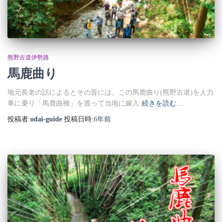
熊野古道伊勢路
馬鹿曲り
地元長老の話によるとその昔には、この馬鹿曲り(熊野古道)を人力
車に乗り「馬鹿曲橋」を渡って当地に嫁入
続きを読む…
投稿者:
odai-guide
投稿日時:
6年
前