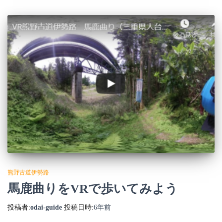
熊野古道伊勢路
馬鹿曲りをVRで歩いてみよう
投稿者:
odai-guide
投稿日時:
6年
前