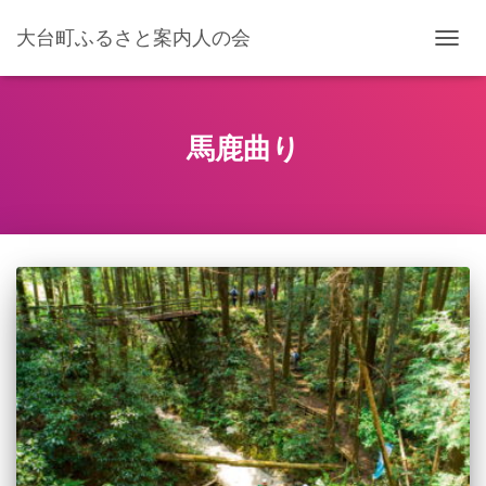
大台町ふるさと案内人の会
ナ
ビ
ゲ
ー
シ
馬鹿曲り
ョ
ン
を
切
り
替
え