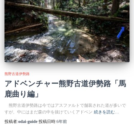
熊野古道伊勢路
アドベンチャー熊野古道伊勢路「馬
鹿曲り編」
熊野古道伊勢路は今ではアスファルトで舗装された道が多いで
すが、中にはまだ森の中を抜けていくアドベン
続きを読む…
投稿者:
odai-guide
投稿日時:
6年
前