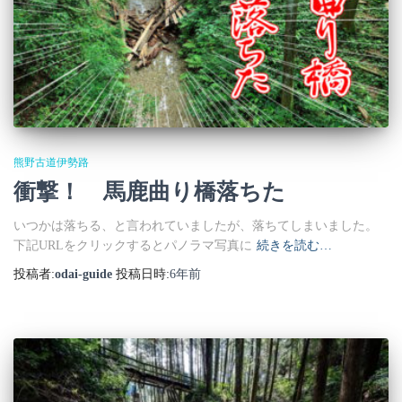
熊野古道伊勢路
衝撃！ 馬鹿曲り橋落ちた
いつかは落ちる、と言われていましたが、落ちてしまいました。
下記URLをクリックするとパノラマ写真に
続きを読む…
投稿者:
odai-guide
投稿日時:
6年
前