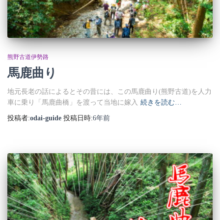
熊野古道伊勢路
馬鹿曲り
地元長老の話によるとその昔には、この馬鹿曲り(熊野古道)を人力
車に乗り「馬鹿曲橋」を渡って当地に嫁入
続きを読む…
投稿者:
odai-guide
投稿日時:
6年
前