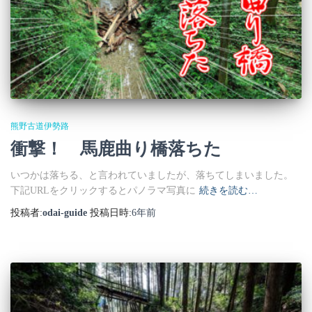
熊野古道伊勢路
衝撃！ 馬鹿曲り橋落ちた
いつかは落ちる、と言われていましたが、落ちてしまいました。
下記URLをクリックするとパノラマ写真に
続きを読む…
投稿者:
odai-guide
投稿日時:
6年
前