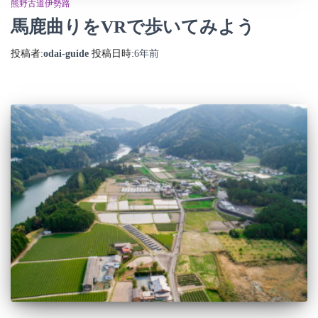
熊野古道伊勢路
馬鹿曲りをVRで歩いてみよう
投稿者:
odai-guide
投稿日時:
6年
前