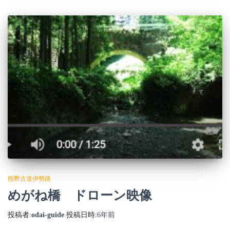
熊野古道伊勢路
めがね橋 ドローン映像
投稿者:
odai-guide
投稿日時:
6年
前