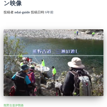
ン映像
投稿者:
odai-guide
投稿日時:
6年
前
熊野古道伊勢路