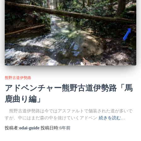
熊野古道伊勢路
アドベンチャー熊野古道伊勢路「馬
鹿曲り編」
熊野古道伊勢路は今ではアスファルトで舗装された道が多いで
すが、中にはまだ森の中を抜けていくアドベン
続きを読む…
投稿者:
odai-guide
投稿日時:
6年
前