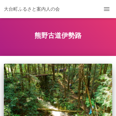
大台町ふるさと案内人の会
ナ
ビ
ゲ
ー
シ
熊野古道伊勢路
ョ
ン
を
切
り
替
え