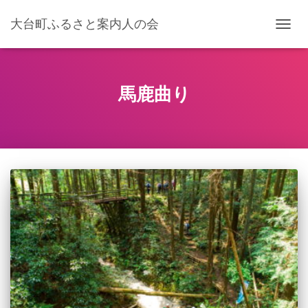
大台町ふるさと案内人の会
ナ
ビ
ゲ
ー
シ
馬鹿曲り
ョ
ン
を
切
り
替
え