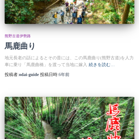
熊野古道伊勢路
馬鹿曲り
地元長老の話によるとその昔には、この馬鹿曲り(熊野古道)を人力
車に乗り「馬鹿曲橋」を渡って当地に嫁入
続きを読む…
投稿者:
odai-guide
投稿日時:
6年
前