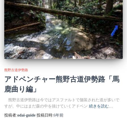
熊野古道伊勢路
アドベンチャー熊野古道伊勢路「馬
鹿曲り編」
熊野古道伊勢路は今ではアスファルトで舗装された道が多いで
すが、中にはまだ森の中を抜けていくアドベン
続きを読む…
投稿者:
odai-guide
投稿日時:
6年
前