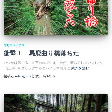
熊野古道伊勢路
衝撃！ 馬鹿曲り橋落ちた
いつかは落ちる、と言われていましたが、落ちてしまいました。
下記URLをクリックするとパノラマ写真に
続きを読む…
投稿者:
odai-guide
投稿日時:
6年
前