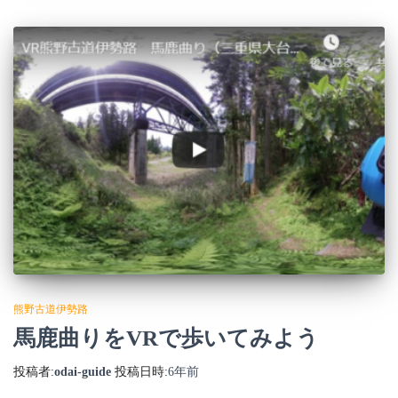
熊野古道伊勢路
馬鹿曲りをVRで歩いてみよう
投稿者:
odai-guide
投稿日時:
6年
前