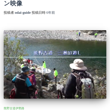
ン映像
投稿者:
odai-guide
投稿日時:
6年
前
熊野古道伊勢路