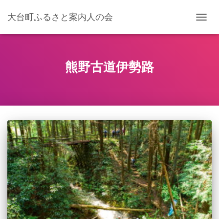
大台町ふるさと案内人の会
ナ
ビ
ゲ
ー
シ
熊野古道伊勢路
ョ
ン
を
切
り
替
え