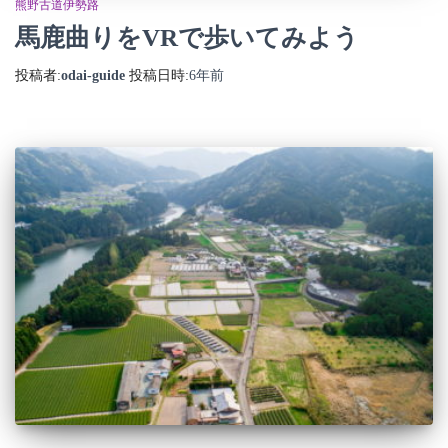
熊野古道伊勢路
馬鹿曲りをVRで歩いてみよう
投稿者:
odai-guide
投稿日時:
6年
前