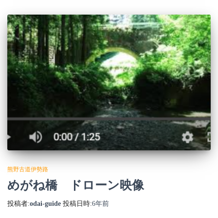
熊野古道伊勢路
めがね橋 ドローン映像
投稿者:
odai-guide
投稿日時:
6年
前