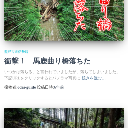
熊野古道伊勢路
衝撃！ 馬鹿曲り橋落ちた
いつかは落ちる、と言われていましたが、落ちてしまいました。
下記URLをクリックするとパノラマ写真に
続きを読む…
投稿者:
odai-guide
投稿日時:
6年
前