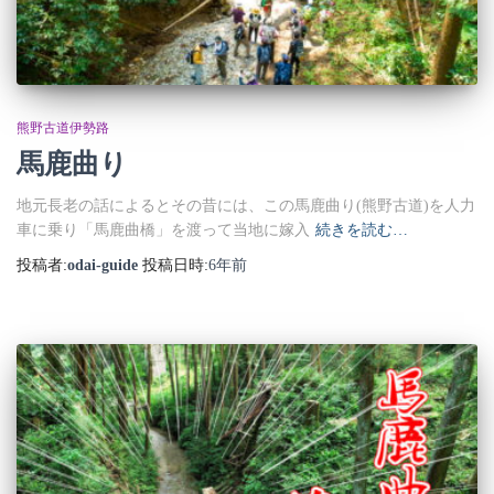
熊野古道伊勢路
馬鹿曲り
地元長老の話によるとその昔には、この馬鹿曲り(熊野古道)を人力
車に乗り「馬鹿曲橋」を渡って当地に嫁入
続きを読む…
投稿者:
odai-guide
投稿日時:
6年
前