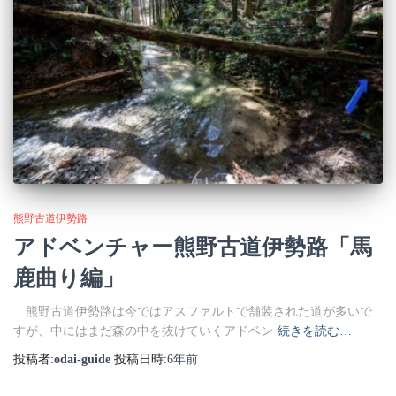
熊野古道伊勢路
アドベンチャー熊野古道伊勢路「馬
鹿曲り編」
熊野古道伊勢路は今ではアスファルトで舗装された道が多いで
すが、中にはまだ森の中を抜けていくアドベン
続きを読む…
投稿者:
odai-guide
投稿日時:
6年
前