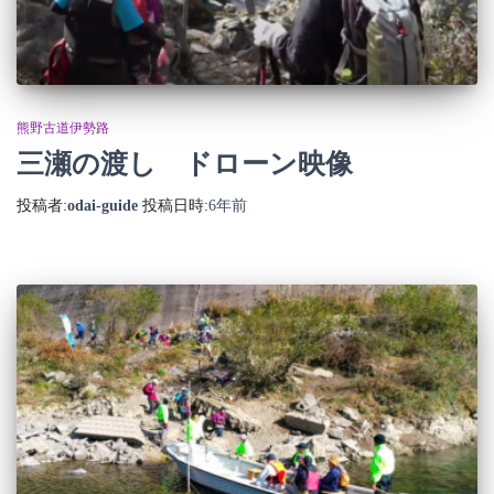
熊野古道伊勢路
三瀬の渡し ドローン映像
投稿者:
odai-guide
投稿日時:
6年
前