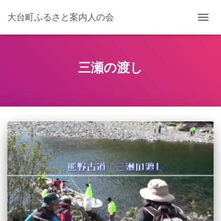
大台町ふるさと案内人の会
ナ
ビ
ゲ
ー
シ
三瀬の渡し
ョ
ン
を
切
り
替
え