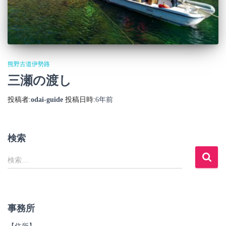
熊野古道伊勢路
三瀬の渡し
投稿者:
odai-guide
投稿日時:
6年
前
検索
検
検索…
索
:
事務所