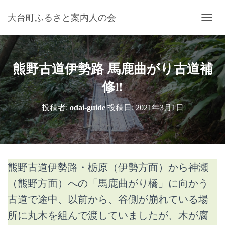
大台町ふるさと案内人の会
ナ
ビ
ゲ
ー
シ
熊野古道伊勢路 馬鹿曲がり古道補
ョ
ン
修‼
を
切
投稿者:
odai-guide
投稿日:
2021年3月1日
り
替
え
熊野古道伊勢路・栃原（伊勢方面）から神瀬
（熊野方面）への「馬鹿曲がり橋」に向かう
古道で途中、以前から、谷側が崩れている場
所に丸木を組んで渡していましたが、木が腐