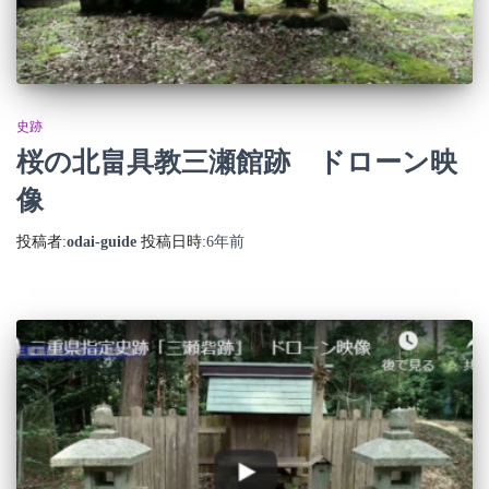
史跡
桜の北畠具教三瀬館跡 ドローン映
像
投稿者:
odai-guide
投稿日時:
6年
前