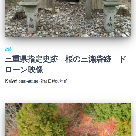
史跡
三重県指定史跡 桜の三瀬砦跡 ド
ローン映像
投稿者:
odai-guide
投稿日時:
6年
前