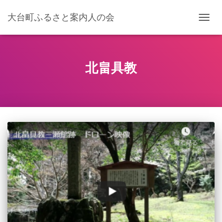
大台町ふるさと案内人の会
ナ
ビ
ゲ
ー
シ
北畠具教
ョ
ン
を
切
り
替
え